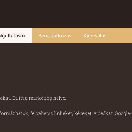
lgáltatások
Bemutatkozás
Kapcsolat
okat. Ez itt a marketing helye.
 formázhatók, felvehetsz linkeket, képeket, videókat, Google