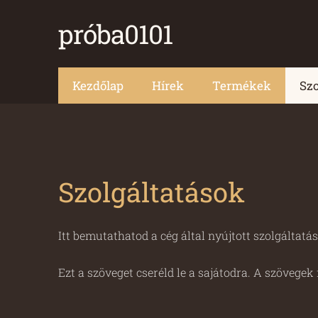
próba0101
Kezdőlap
Hírek
Termékek
Szo
Szolgáltatások
Itt bemutathatod a cég által nyújtott szolgáltatás
Ezt a szöveget cseréld le a sajátodra. A szövegek